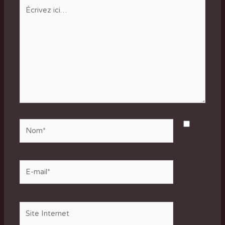
Écrivez
ici…
Nom*
E-
mail*
Site
Internet